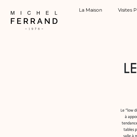
La Maison
Visites 
LE
Le “low d
à appor
tendance 
tables p
salle à 