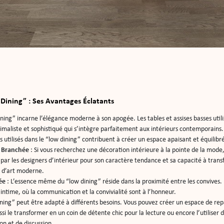
Dining” : Ses Avantages Éclatants
ining” incarne l’élégance moderne à son apogée. Les tables et assises basses uti
imaliste et sophistiqué qui s’intègre parfaitement aux intérieurs contemporains. 
s utilisés dans le “low dining” contribuent à créer un espace apaisant et équilibr
 Branchée
: Si vous recherchez une décoration intérieure à la pointe de la mode, 
sé par les designers d’intérieur pour son caractère tendance et sa capacité à tra
 d’art moderne.
ée
: L’essence même du “low dining” réside dans la proximité entre les convives.
time, où la communication et la convivialité sont à l’honneur.
ining” peut être adapté à différents besoins. Vous pouvez créer un espace de rep
i le transformer en un coin de détente chic pour la lecture ou encore l’utiliser d
n et de discussion.