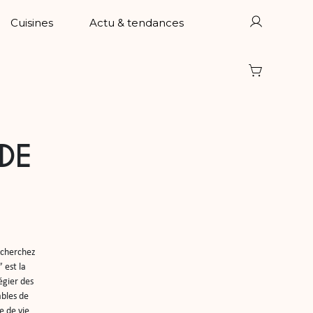
Cuisines
Actu & tendances
 DE
 cherchez 
est la 
gier des 
bles de 
 de vie 