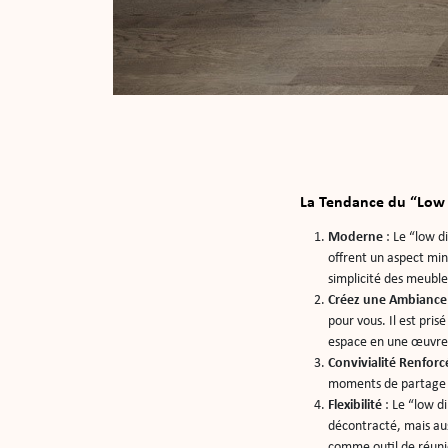
La Tendance du “Low 
Moderne
: Le “low d
offrent un aspect min
simplicité des meuble
Créez une Ambiance
pour vous. Il est pri
espace en une œuvre
Convivialité Renforc
moments de partage in
Flexibilité
: Le “low d
décontracté, mais auss
comme outil de réunio