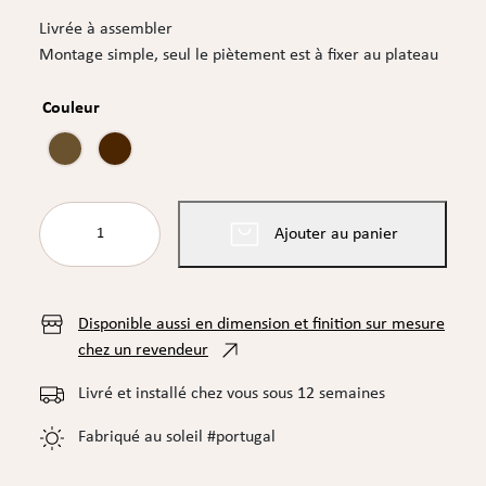
Livrée à assembler
Montage simple, seul le piètement est à fixer au plateau
Couleur
quantité
Ajouter au panier
de
TABLE
TAVERNE
Disponible aussi en dimension et finition sur mesure
chez un revendeur
Livré et installé chez vous sous 12 semaines
Fabriqué au soleil #portugal