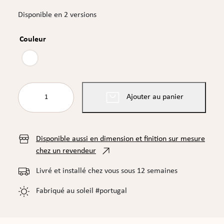
Disponible en 2 versions
Couleur
quantité
Ajouter au panier
de
COMMODE
3
COLONNES
Disponible aussi en dimension et finition sur mesure
TRANSAT
chez un revendeur
Livré et installé chez vous sous 12 semaines
Fabriqué au soleil #portugal