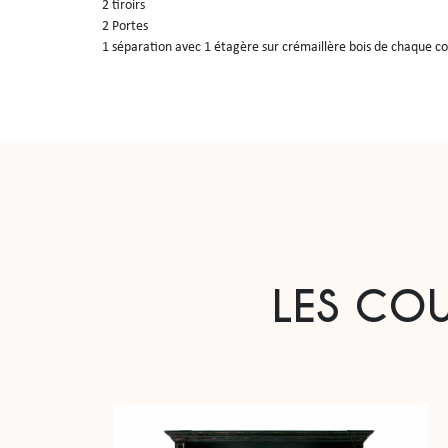
2 tiroirs

2 Portes

1 séparation avec 1 étagère sur crémaillère bois de chaque co
Caisse et panneaux du plateau chêne laque “Taupe patrimoine
Emboitures du plateau chêne teinte “Châtaigne antiquaire br
DIMENSIONS
Longueur (m) 2.00 – Profondeur (m) 0.55 – Hauteur (m) 0.95

LES COU