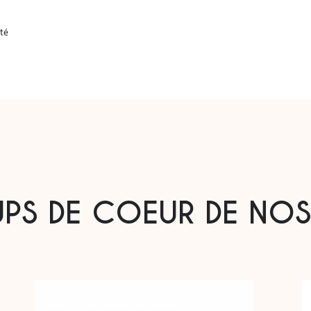
té

”

ossé”
PS DE COEUR DE NOS