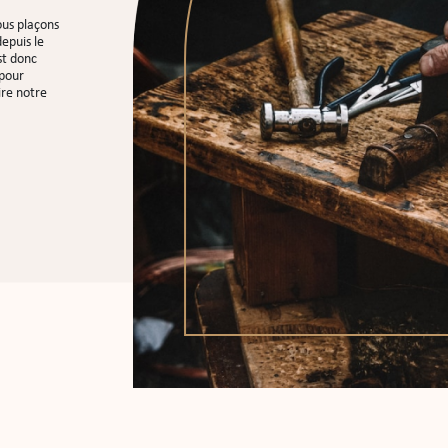
ous plaçons
epuis le
st donc
 pour
ire notre