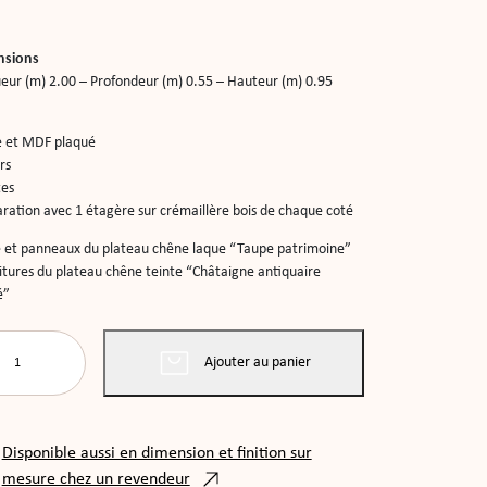
nsions
eur (m) 2.00 – Profondeur (m) 0.55 – Hauteur (m) 0.95
 et MDF plaqué
irs
tes
aration avec 1 étagère sur crémaillère bois de chaque coté
e et panneaux du plateau chêne laque “Taupe patrimoine”
tures du plateau chêne teinte “Châtaigne antiquaire
é”
ité
Ajouter au panier
LADE
ES
Disponible aussi en dimension et finition sur
OURG
mesure chez un revendeur