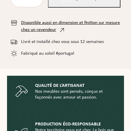
de
COMMODE
MASSONNIERE
DOUBLE
Disponible aussi en dimension et finition sur mesure
chez un revendeur
Livré et installé chez vous sous 12 semaines
Fabriqué au soleil #portugal
QUALITÉ DE L’ARTISANAT
Nos meubles sont pensés, conçus et
façonnés avec amour et passion.
PRODUCTION ÉCO-RESPONSABLE
Notre territoire nous est cher. Le bois que