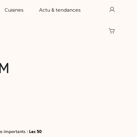
Cuisines
Actu & tendances
LM
us importants :
Les 50