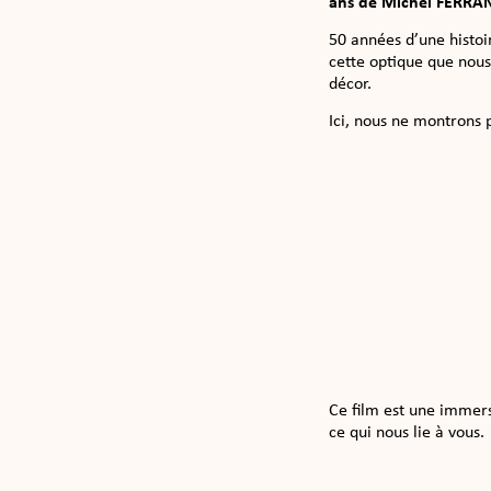
ans de Michel FERRA
50 années d’une histoi
cette optique que nous
décor.
Ici, nous ne montrons 
Ce film est une immers
ce qui nous lie à vous.