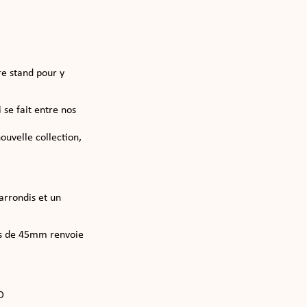
re stand pour y
 se fait entre nos
uvelle collection,
arrondis et un
ais de 45mm renvoie
D